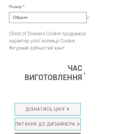
Розмір
*
Chest of Drawers Cookie продовжує
характер усієї колекції Cookie.
Фігурний зубчастий кант
проходить по верхньому краю та
основі, а невеликі округлі ніжки
ЧАС
додають формі легкості та
ВИГОТОВЛЕННЯ
грайливості — впізнавані деталі,
що об'єднують усі предмети
до 8 тижнів
лінійки.
Три просторі шухляди вміщують
одяг, аксесуари та все необхідне
ДІЗНАТИСЬ ЦІНУ
для щоденного використання.
Виготовляється з дерева. Колір
ПИТАННЯ ДО ДИЗАЙНЕРА
на замовлення.