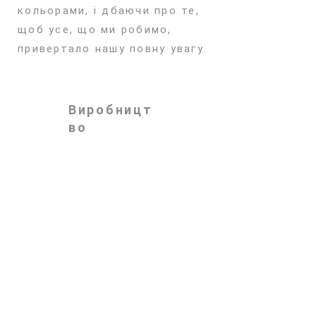
кольорами, і дбаючи про те,
щоб усе, що ми робимо,
привертало нашу повну увагу.
Виробницт
во
Кожен виріб виготовляється
вручну в невеликій майстерні
з пильною увагою до
унікальних характеристик
вашого проекту.
Доставка